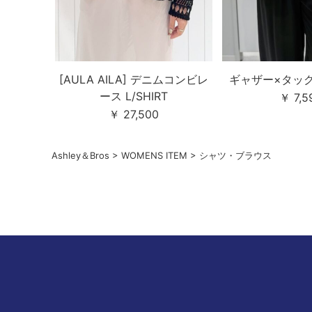
[AULA AILA] デニムコンビレ
ギャザー×タック 
ース L/SHIRT
￥ 7,5
￥ 27,500
Ashley＆Bros
>
WOMENS ITEM
>
シャツ・ブラウス