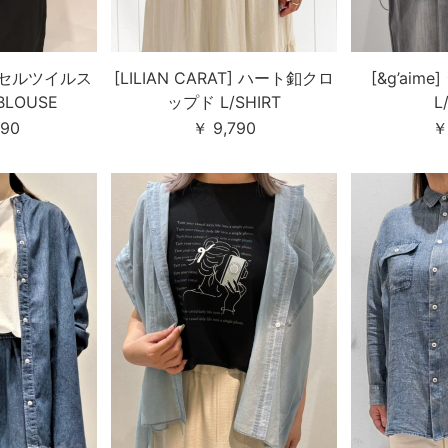
テンセルツイルス
[LILIAN CARAT] ハート釦クロ
[&g’aim
BLOUSE
ップド L/SHIRT
L
890
￥ 9,790
￥