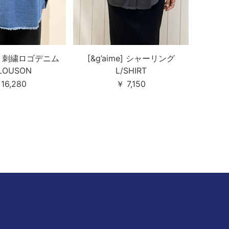
L] 刺繍ロゴデニム
[&g’aime] シャーリング
BLOUSON
L/SHIRT
16,280
￥ 7,150