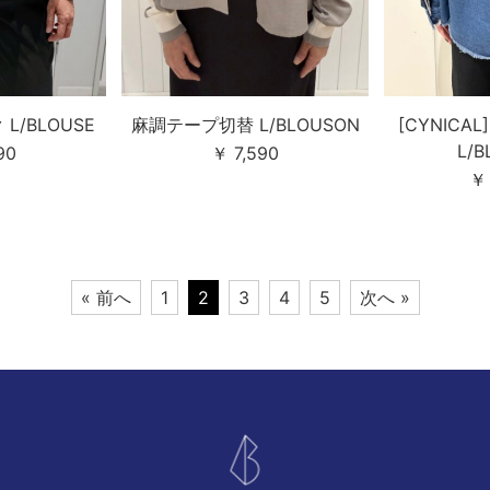
L/BLOUSE
麻調テープ切替 L/BLOUSON
[CYNICA
L/
90
￥ 7,590
￥ 
« 前へ
1
2
3
4
5
次へ »