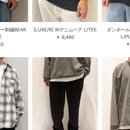
ラワー刺繍BEAR
[LUXE/R] Wデニムベア L/TEE
ダンボール
E
L/P
￥ 6,490
50
￥