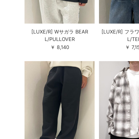
[LUXE/R] Wサガラ BEAR
[LUXE/R] フ
L/PULLOVER
L/TE
￥ 8,140
￥ 7,1