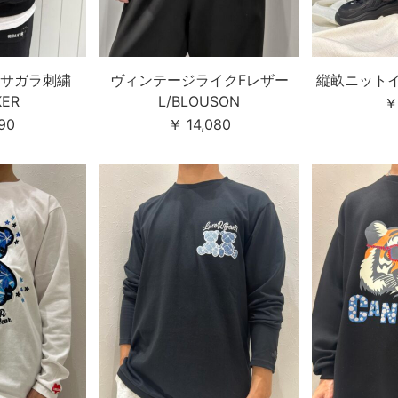
サガラ刺繍
ヴィンテージライクFレザー
縦畝ニットイー
KER
L/BLOUSON
￥
90
￥ 14,080