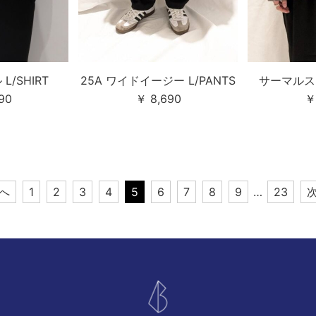
L/SHIRT
25A ワイドイージー L/PANTS
サーマルスピ
90
￥ 8,690
￥
前へ
1
2
3
4
5
6
7
8
9
…
23
次