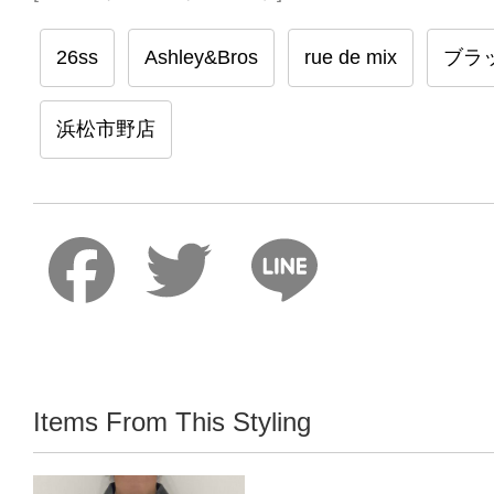
26ss
Ashley&Bros
rue de mix
ブラ
浜松市野店
Faceboo
Twitter
Lin
Items From This Styling