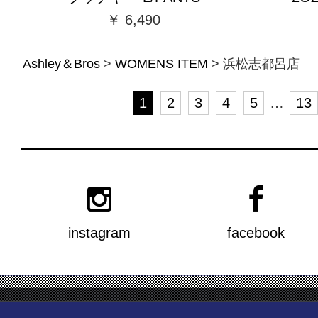
￥ 6,490
Ashley＆Bros
>
WOMENS ITEM
>
浜松志都呂店
1
2
3
4
5
…
13
instagram
facebook