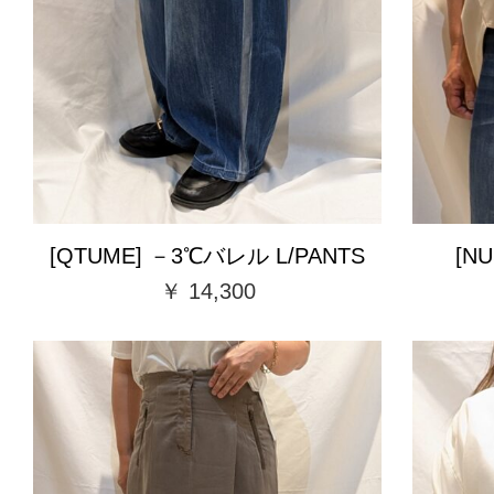
[QTUME] －3℃バレル L/PANTS
[N
￥ 14,300