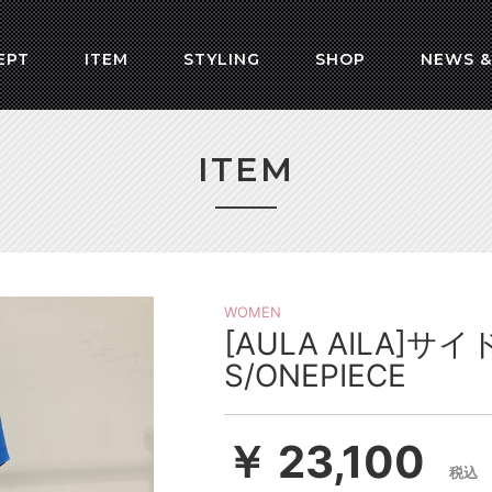
EPT
ITEM
STYLING
SHOP
NEWS &
ITEM
WOMEN
[AULA AILA]
S/ONEPIECE
￥ 23,100
税込