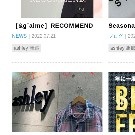
［&g´aime］RECOMMEND
Seasonal
NEWS
｜2022.07.21
ブログ
｜202
ashley 蒲郡
ashley 蒲