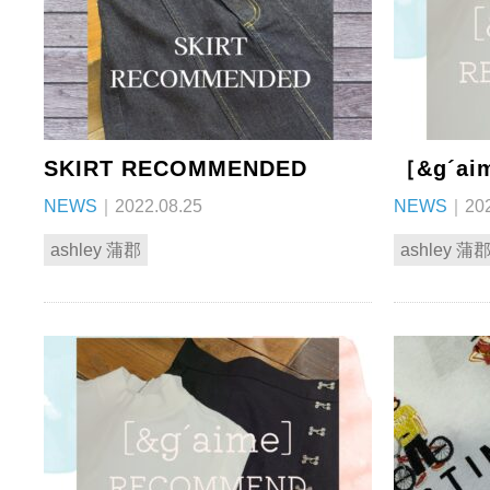
SKIRT RECOMMENDED
［&g´a
NEWS
｜2022.08.25
NEWS
｜202
ashley 蒲郡
ashley 蒲